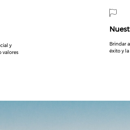
Nuest
Brindar 
cial y
éxito y l
 valores