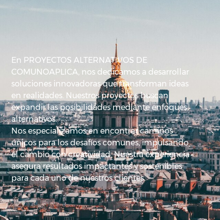
En PROYECTOS ALTERNATIVOS DE
COMUNOAPLICA, nos dedicamos a desarrollar
soluciones innovadoras que transforman ideas
en realidades. Nuestros proyectos buscan
expandir las posibilidades mediante enfoques
alternativos.
Nos especializamos en encontrar caminos
únicos para los desafíos comunes, impulsando
el cambio con creatividad. Nuestra experiencia
asegura resultados impactantes y sostenibles
para cada uno de nuestros clientes.